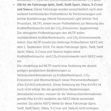
Gilt für die Fahrzeuge Ignis, Swift, Swift Sport, Vitara, S-Cross
und Swace:
Diese Fahrzeuge wurden ausschließlich nach dem
weltweit harmonisierten Prüfverfahren für Personenwagen und
leichte Nutzfahrzeuge (World Harmonized Light Vehicle Test
Procedure, WLTP), einem neuen Prüfverfahren zur Messung des
Kraftstoffverbrauchs und der CO
-Emissionen, typgenehmigt.
2
Die strengeren Prüfbedingungen des WLTP sollen
realitätsnähere Kraftstoffverbrauchs- und CO
-Emissionswerte
2
liefern. Das WLTP ersetzt das bisherige Prüfverfahren NEFZ seit
dem 1. September 2018. Für diese Fahrzeuge (Ignis, Swift, Swift
Sport, Vitara, S-Cross und Swace) liegen keine
Kraftstoffverbrauchs- und CO
-Emissionswerte nach NEFZ mehr
2
vor.
Die Umstellung auf WLTP macht eine Änderung der derzeit
gültigen gesetzlichen Bestimmungen zu
Verbraucherinformationen zu Kraftstoffverbrauch, CO
-
2
Emissionen und Stromverbrauch neuer Personenkraftwagen
(Pkw-EnVKV) erforderlich. Diese Änderung der Pkw-EnVKV ist
noch nicht erfolgt. Bis die gesetzlichen Bestimmungen
überarbeitet wurden, müssen für die Verbraucherinformationen
gemäß Pkw-EnVKV weiterhin die NEFZ-Werte verwendet
werden. Da solche NEFZ-Werte für diese Fahrzeuge (Ignis,
Swift, Swift Sport, Vitara, S-Cross und Swace) nicht vorliegen,