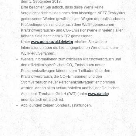
dem 1. September 2018.
Bitte beachten Sie jedoch, dass diese Werte keine
Vergleichbarkeit mit den nach dem bisherigen NEFZ-Testzyklus
gemessenen Werten gewährleisten. Wegen der realistischeren
Prüfbedingungen sind die nach dem WLTP gemessenen
Kraftstoffverbrauchs- und CO₂-Emissionswerte in vielen Fällen
höher als die nach dem NEFZ gemessenen.
Unter
www.auto.suzuki.de/wltp
erhalten Sie weitere
Informationen über die hier angegebenen Werte nach dem
WLTP-Prüfverfahren.
Weitere Informationen zum offiziellen Kraftstoffverbrauch und
den offiziellen spezifischen CO
-Emissionen neuer
2
Personenkraftwagen können dem "Leitfaden über den
Kraftstoffverbrauch, die CO
-Emissionen und den
2
Stromverbrauch neuer Personenkraftwagen" entnommen
werden, der an allen Verkaufsstellen und bei der Deutschen
Automobil Treuhand GmbH (DAT) (unter
www.dat.de
)
unentgeltlich erhältlich ist.
Abbildungen zeigen Sonderausstattungen.