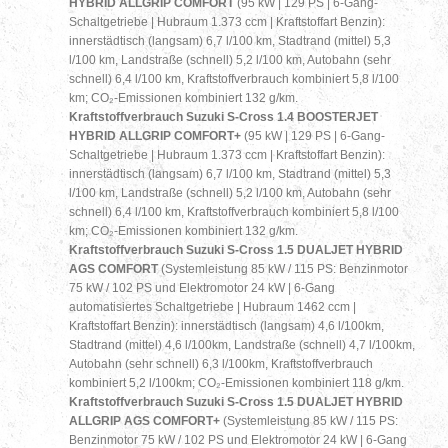
HYBRID ALLGRIP COMFORT
(95 kW | 129 PS | 6-Gang-
Schaltgetriebe | Hubraum 1.373 ccm | Kraftstoffart Benzin):
innerstädtisch (langsam) 6,7 l/100 km, Stadtrand (mittel) 5,3
l/100 km, Landstraße (schnell) 5,2 l/100 km, Autobahn (sehr
schnell) 6,4 l/100 km, Kraftstoffverbrauch kombiniert 5,8 l/100
km; CO₂-Emissionen kombiniert 132 g/km.
Kraftstoffverbrauch Suzuki S-
Cross
1.4 BOOSTERJET
HYBRID ALLGRIP COMFORT+
(95 kW | 129 PS | 6-Gang-
Schaltgetriebe | Hubraum 1.373 ccm | Kraftstoffart Benzin):
innerstädtisch (langsam) 6,7 l/100 km, Stadtrand (mittel) 5,3
l/100 km, Landstraße (schnell) 5,2 l/100 km, Autobahn (sehr
schnell) 6,4 l/100 km, Kraftstoffverbrauch kombiniert 5,8 l/100
km; CO₂-Emissionen kombiniert 132 g/km.
Kraftstoffverbrauch Suzuki S-Cross 1.5 DUALJET HYBRID
AGS COMFORT
(Systemleistung 85 kW / 115 PS: Benzinmotor
75 kW / 102 PS und Elektromotor 24 kW | 6-Gang
automatisiertes Schaltgetriebe | Hubraum 1462 ccm |
Kraftstoffart Benzin): innerstädtisch (langsam) 4,6 l/100km,
Stadtrand (mittel) 4,6 l/100km, Landstraße (schnell) 4,7 l/100km,
Autobahn (sehr schnell) 6,3 l/100km, Kraftstoffverbrauch
kombiniert 5,2 l/100km; CO₂-Emissionen kombiniert 118 g/km.
Kraftstoffverbrauch Suzuki S-Cross 1.5 DUALJET HYBRID
ALLGRIP AGS COMFORT+
(Systemleistung 85 kW / 115 PS:
Benzinmotor 75 kW / 102 PS und Elektromotor 24 kW | 6-Gang