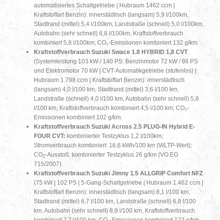
automatisiertes Schaltgetriebe | Hubraum 1462 ccm |
Kraftstoffart Benzin): innerstädtisch (langsam) 5,9 l/100km,
Stadtrand (mittel) 5,4 l/100km, Landstraße (schnell) 5,0 l/100km,
Autobahn (sehr schnell) 6,8 l/100km, Kraftstoffverbrauch
kombiniert 5,8 l/100km; CO₂-Emissionen kombiniert 132 g/km.
Kraftstoffverbrauch Suzuki Swace 1.8 HYBRID 1,8 CVT
(Systemleistung 103 kW / 140 PS: Benzinmotor 72 kW / 98 PS
und Elektromotor 70 kW | CVT-Automatikgetriebe (stufenlos) |
Hubraum 1.798 ccm | Kraftstoffart Benzin): innerstädtisch
(langsam) 4,0 l/100 km, Stadtrand (mittel) 3,6 l/100 km,
Landstraße (schnell) 4,0 l/100 km, Autobahn (sehr schnell) 5,8
l/100 km, Kraftstoffverbrauch kombiniert 4,5 l/100 km; CO₂-
Emissionen kombiniert 102 g/km.
Kraftstoffverbrauch Suzuki Across 2.5
PLUG-IN Hybrid
E-
FOUR CVT:
kombinierter Testzyklus 1,2 l/100km;
Stromverbrauch kombiniert: 16,6 kWh/100 km (WLTP-Wert);
CO
-Ausstoß: kombinierter Testzyklus 26 g/km (VO EG
2
715/2007).
Kraftstoffverbrauch Suzuki Jimny 1.5 ALLGRIP Comfort NFZ
(75 kW | 102 PS | 5-Gang-Schaltgetriebe | Hubraum 1.462 ccm |
Kraftstoffart Benzin): innerstädtisch (langsam) 8,1 l/100 km,
Stadtrand (mittel) 6,7 l/100 km, Landstraße (schnell) 6,8 l/100
km, Autobahn (sehr schnell) 8,9 l/100 km, Kraftstoffverbrauch
kombiniert 7,7 l/100 km; CO₂-Emissionen kombiniert 173 g/km.