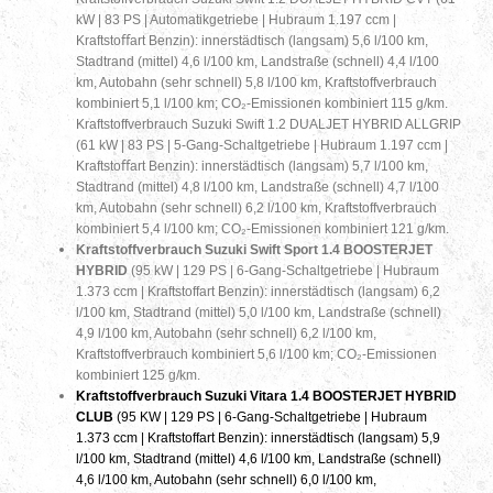
kW | 83 PS | Automatikgetriebe | Hubraum 1.197 ccm |
Kraftstoﬀart Benzin): innerstädtisch (langsam) 5,6 l/100 km,
Stadtrand (mittel) 4,6 l/100 km, Landstraße (schnell) 4,4 l/100
km, Autobahn (sehr schnell) 5,8 l/100 km, Kraftstoffverbrauch
kombiniert 5,1 l/100 km; CO₂-Emissionen kombiniert 115 g/km.
Kraftstoffverbrauch Suzuki Swift 1.2 DUALJET HYBRID ALLGRIP
(61 kW | 83 PS | 5-Gang-Schaltgetriebe | Hubraum 1.197 ccm |
Kraftstoﬀart Benzin): innerstädtisch (langsam) 5,7 l/100 km,
Stadtrand (mittel) 4,8 l/100 km, Landstraße (schnell) 4,7 l/100
km, Autobahn (sehr schnell) 6,2 l/100 km, Kraftstoffverbrauch
kombiniert 5,4 l/100 km; CO₂-Emissionen kombiniert 121 g/km.
Kraftstoffverbrauch Suzuki Swift Sport 1.4 BOOSTERJET
HYBRID
(95 kW | 129 PS | 6-Gang-Schaltgetriebe | Hubraum
1.373 ccm | Kraftstoffart Benzin): innerstädtisch (langsam) 6,2
l/100 km, Stadtrand (mittel) 5,0 l/100 km, Landstraße (schnell)
4,9 l/100 km, Autobahn (sehr schnell) 6,2 l/100 km,
Kraftstoffverbrauch kombiniert 5,6 l/100 km; CO₂-Emissionen
kombiniert 125 g/km.
Kraftstoffverbrauch Suzuki Vitara 1.4 BOOSTERJET HYBRID
CLUB
(95 KW | 129 PS | 6-Gang-Schaltgetriebe | Hubraum
1.373 ccm | Kraftstoffart Benzin): innerstädtisch (langsam) 5,9
l/100 km, Stadtrand (mittel) 4,6 l/100 km, Landstraße (schnell)
4,6 l/100 km, Autobahn (sehr schnell) 6,0 l/100 km,