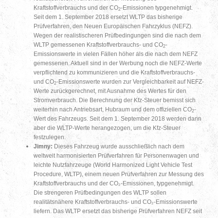
Kraftstoffverbrauchs und der CO
-Emissionen typgenehmigt.
2
Seit dem 1. September 2018 ersetzt WLTP das bisherige
Prüfverfahren, den Neuen Europäischen Fahrzyklus (NEFZ).
Wegen der realistischeren Prüfbedingungen sind die nach dem
WLTP gemessenen Kraftstoffverbrauchs- und CO
-
2
Emissionswerte in vielen Fällen höher als die nach dem NEFZ
gemessenen. Aktuell sind in der Werbung noch die NEFZ-Werte
verpflichtend zu kommunizieren und die Kraftstoffverbrauchs-
und CO
-Emissionswerte wurden zur Vergleichbarkeit auf NEFZ-
2
Werte zurückgerechnet, mit Ausnahme des Wertes für den
Stromverbrauch. Die Berechnung der Kfz-Steuer bemisst sich
weiterhin nach Antriebsart, Hubraum und dem offiziellen CO
-
2
Wert des Fahrzeugs. Seit dem 1. September 2018 werden dann
aber die WLTP-Werte herangezogen, um die Kfz-Steuer
festzulegen.
Jimny:
Dieses Fahrzeug wurde ausschließlich nach dem
weltweit harmonisierten Prüfverfahren für Personenwagen und
leichte Nutzfahrzeuge (World Harmonized Light Vehicle Test
Procedure, WLTP), einem neuen Prüfverfahren zur Messung des
Kraftstoffverbrauchs und der CO₂-Emissionen, typgenehmigt.
Die strengeren Prüfbedingungen des WLTP sollen
realitätsnähere Kraftstoffverbrauchs- und CO₂-Emissionswerte
liefern. Das WLTP ersetzt das bisherige Prüfverfahren NEFZ seit