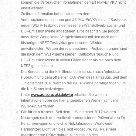
können die Verbraucherinformationen gemäß Pkw-EnVKV nicht
erteilt werden.
Zu Ihrer Information haben wir neben den
Verbraucherinformationen gemäß Pkw-EnVKV die auf Basis des
neuen WLTP-Testzyklus gemessenen Kraftstoffverbrauchs- und
CO
-Emissionswerte angegeben. Bitte beachten Sie jedoch,
2
dass diese Werte keine Vergleichbarkeit mit den nach dem
bisherigen NEFZ-Testzyklus gemessenen Werten
gewährleisten. Wegen der realistischeren Prüfbedingungen sind
die nach dem WLTP gemessenen Kraftstoffverbrauchs- und
CO
-Emissionswerte in vielen Fällen höher als die nach dem
2
NEFZ gemessenen.
Die Berechnung der Kfz-Steuer bemisst sich nach Antriebsart,
Hubraum und dem offiziellen CO₂-Wert des Fahrzeugs. Seit dem
1. September 2018 werden die WLTP-Werte herangezogen, um
die Kfz-Steuer festzulegen.
Unter
www.auto.suzuki.de/wltp
erhalten Sie weitere
Informationen über die hier angegebenen Werte nach dem
WLTP-Prüfverfahren.
Gilt für den Across:
Seit dem 1. September 2017 werden
Neuwagen nach dem weltweit harmonisierten Prüfverfahren für
Personenwagen und leichte Nutzfahrzeuge (Worldwide
Harmonized Light Vehicles Test Procedure, WLTP), einem
realistischeren Prüfverfahren zur Messung des