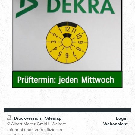
Druckversion
|
Sitemap
Login
© Albert Melter GmbH. Weitere
Webansicht
Informationen zum offiziellen