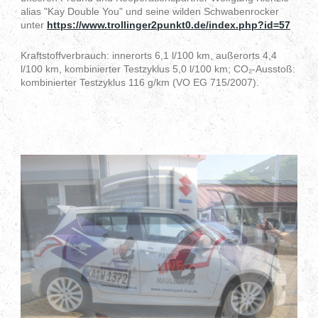
alias "Kay Double You" und seine wilden Schwabenrocker
unter
https://www.trollinger2punkt0.de/index.php?id=57
Kraftstoffverbrauch: innerorts 6,1 l/100 km, außerorts 4,4
l/100 km, kombinierter Testzyklus 5,0 l/100 km; CO
₂
-Ausstoß:
kombinierter Testzyklus 116 g/km (VO EG 715/2007).